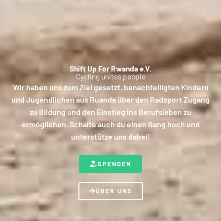
Shift Up For Rwanda e.V.
Cycling unites people
Wir haben uns zum Ziel gesetzt, benachteiligten Kindern
und Jugendlichen aus Ruanda über den Radsport Zugang
zu Bildung und den Einstieg ins Berufsleben zu
ermöglichen. Schalte auch du einen Gang hoch und
unterstütze uns dabei!
SPENDEN
ÜBER UNS